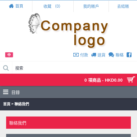
Live Chat
首頁
收藏 （
0
）
我的賬戶
去結賬
chat
付款
送貨
聯絡
0 項商品 - HKD0.00
目錄
>
首頁
聯絡我們
聯絡我們