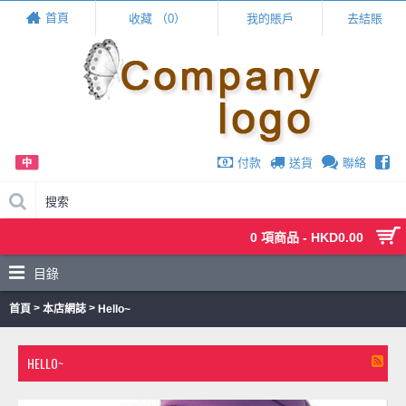
Live Chat
首頁
收藏 （
0
）
我的賬戶
去結賬
chat
付款
送貨
聯絡
0 項商品 - HKD0.00
目錄
>
>
首頁
本店網誌
Hello~
HELLO~