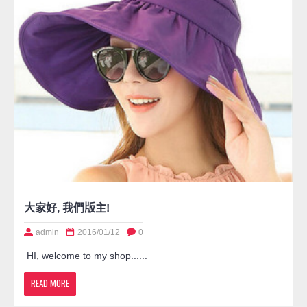
大家好, 我們版主!
admin
2016/01/12
0
HI, welcome to my shop......
READ MORE