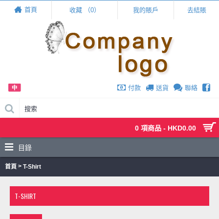
Live Chat
首頁
收藏 （
0
）
我的賬戶
去結賬
chat
付款
送貨
聯絡
0 項商品 - HKD0.00
目錄
>
首頁
T-Shirt
T-SHIRT